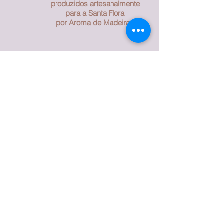
produzidos artesanalmente
para a Santa Flora
por Aroma de Madeira .
CURSOS & WORKSHOPS
Organizamos cursos de formação
profissional e mini cursos focados em
aromaterapia e seu uso para
prevenção e tratamentos de
patologias físicas e emocionais, além
de temáticas de bem estar e
tranquilidade para o dia a dia com
uso de óleos essenciais.
Confira nossa programação no LINK
CURSOS.
Nossa Professora