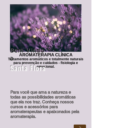
Bem Vindo
AROMATERAPIA CLÍNICA
a
Tratamentos aromáticos e totalmente naturais
para prevenção e cuidados - fisiologia e
Santa Flora
emocional.
Para você que ama a natureza e
todas as possibilidades aromáticas
que ela nos traz. Conheça nossos
cursos e acessórios para
aromaterapeutas e apaixonados pela
aromaterapia.
>