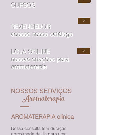
CURSOS
>
REVENDEDOR
acesse nosso catálogo
LOJA ONLINE
>
nossas criações para
aromaterapia
NOSSOS SERVIÇOS
Aromaterapia
AROMATERAPIA clínica
Nossa consulta tem duração
aproximada de 1h para uma